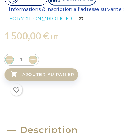
⚠️
Informations & inscription à l'adresse suivante :
FORMATION@BIOTIC.FR
📧
1 500,00 €
HT

AJOUTER AU PANIER
favorite_border
Description