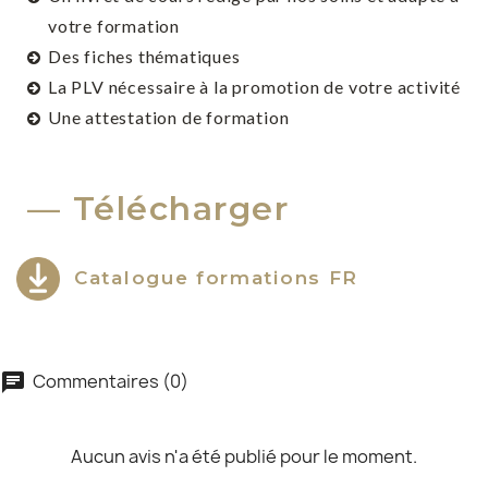
votre formation
Des fiches thématiques
La PLV nécessaire à la promotion de votre activité
Une attestation de formation
Télécharger
Catalogue formations FR
×
Créer une liste d'envies
×
Connexion
Commentaires (0)
chat
Nom de la liste d'envies
×
Vous devez être connecté pour ajouter des produits à
Ajouter à ma liste d'envies
votre liste d'envies.
Aucun avis n'a été publié pour le moment.
Créer une nouvelle liste
add_circle_outline