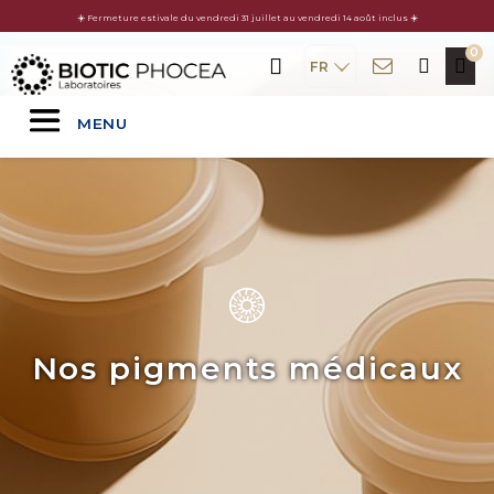
☀️ Fermeture estivale du vendredi 31 juillet au vendredi 14 août inclus ☀️
FR
MENU
Nos pigments médicaux