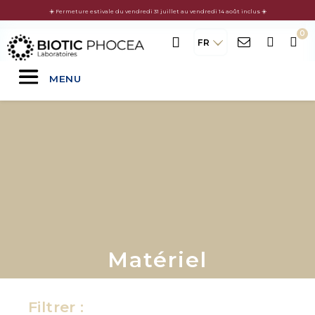
☀️ Fermeture estivale du vendredi 31 juillet au vendredi 14 août inclus ☀️
FR
MENU
Matériel
Filtrer :