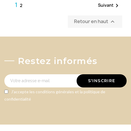
1

Suivant
2
Retour en haut

Restez informés
S'INSCRIRE
J'accepte les conditions générales et la politique de
confidentialité