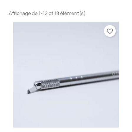
Affichage de 1-12 of 18 élément(s)
favorite_border