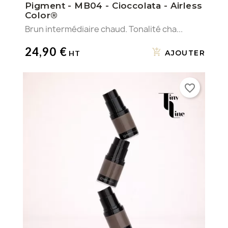
Pigment - MB04 - Cioccolata - Airless
Color®
Brun intermédiaire chaud. Tonalité cha...
24,90 €
AJOUTER
favorite_border