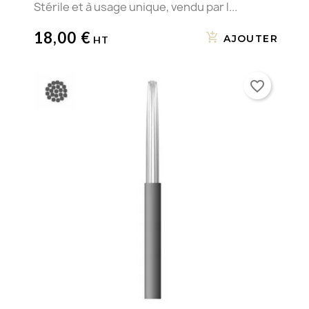
Stérile et à usage unique, vendu par l...
18,00 €
AJOUTER
favorite_border