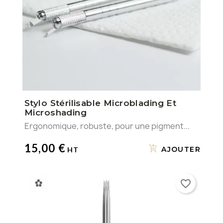
Stylo Stérilisable Microblading Et
Microshading
Ergonomique, robuste, pour une pigment...
15,00 €
AJOUTER
favorite_border
×
Créer une liste d'envies
×
×
((modalTitle))
Connexion