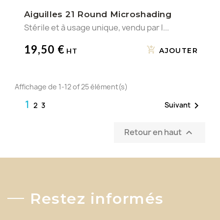
Aiguilles 21 Round Microshading
Stérile et à usage unique, vendu par l...
19,50 €
AJOUTER
Affichage de 1-12 of 25 élément(s)
1

Suivant
2
3
Retour en haut

Restez informés