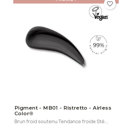
favorite_border
Pigment - MB01 - Ristretto - Airless
Color®
Brun froid soutenu Tendance froide Sté...