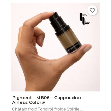
favorite_border
Pigment - MB06 - Cappuccino -
Airless Color®
Châtain froid Tonalité froide Stérile ...