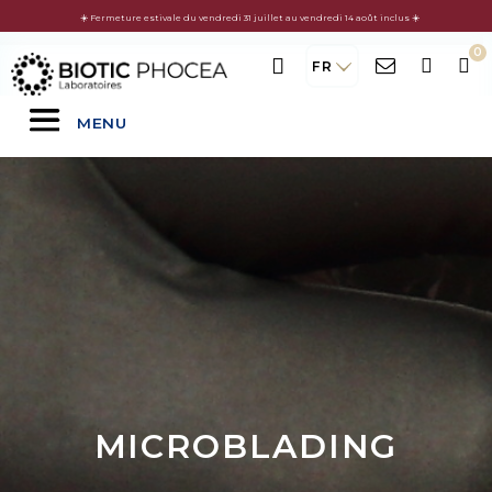
☀️ Fermeture estivale du vendredi 31 juillet au vendredi 14 août inclus ☀️
FR
MENU
MICROBLADING