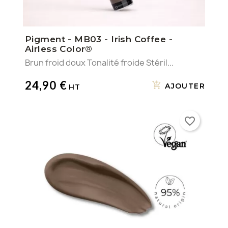
Pigment - MB03 - Irish Coffee -
Airless Color®
Brun froid doux Tonalité froide Stéril...
24,90 €
AJOUTER
favorite_border