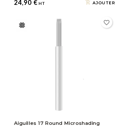
24,90 €
AJOUTER
favorite_border
Aiguilles 17 Round Microshading