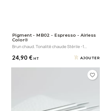
Pigment - MB02 - Espresso - Airless
Color®
Brun chaud. Tonalité chaude Stérile -1...
24,90 €
AJOUTER
favorite_border