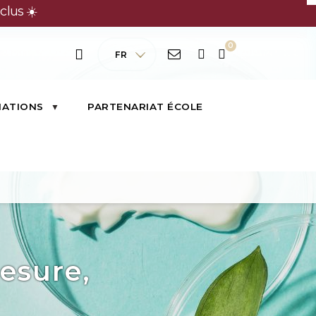
clus ☀️
FR
MATIONS
PARTENARIAT ÉCOLE
mesure,