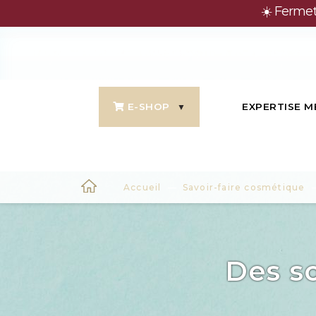
☀️ Fermet
E-SHOP
EXPERTISE M
Accueil
Savoir-faire cosmétique
Des so