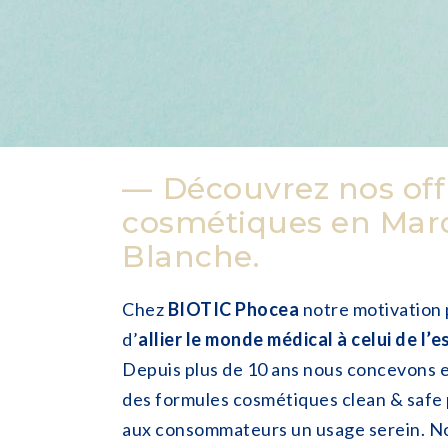
Découvrez nos off
cosmétiques en Mar
Blanche.
Chez
BIOTIC Phocea
notre motivation 
d’
allier le monde médical à celui de l’
Depuis plus de 10 ans nous concevons 
des formules cosmétiques clean & safe 
aux consommateurs un usage serein. N