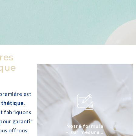
res
que
première est
esthétique
.
et fabriquons
pour garantir
Notre formule
ous offrons
« sur mesure »