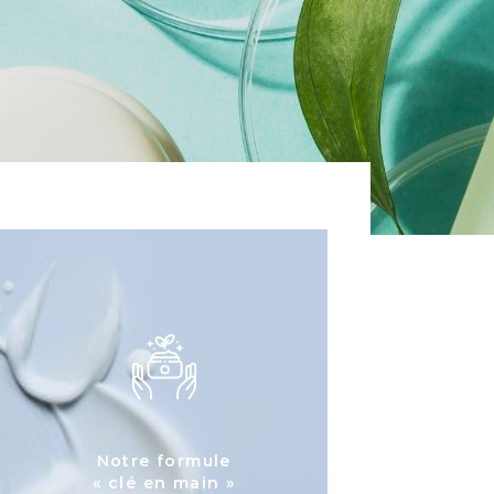
Notre formule
« clé en main »