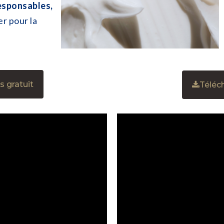
esponsables,
er pour la
 gratuit
Téléc