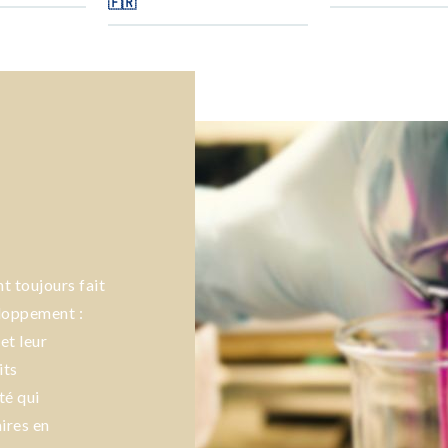
🇫🇷
 toujours fait
eloppement :
et leur
its
té qui
ires en