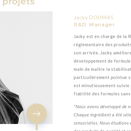
 projets
Jacky DOUMAS
R&D Manager
Jacky est en charge de la 
réglementaire des produit
son arrivée, Jacky amélior
développement de formules
main de maître la stabilis
particulièrement pointue s
est minutieusement suivie
fiabilité des formules sans 
"Nous avons développé de n
Chaque ingrédient a été sél
sensorielles. Nous étudions 
des produits de qualité et sa