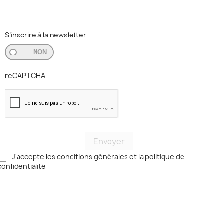
Esthéticiennes en institut de beauté, tatoueurs, professionnels de santé ou
encore personnes en reconversion toutes nos formations s’adressent à vous !
S’inscrire à la newsletter
NON
reCAPTCHA
Envoyer
J'accepte les conditions générales et la politique de
confidentialité