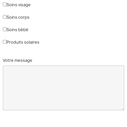
Soins visage
Soins corps
Soins bébé
Produits solaires
Votre message
Forts de plus de 20 ans d’expérience en tant que fabricant de pigments
esthétiques et médicaux, les Laboratoires BIOTIC Phocea proposent un large
éventail de formations pour découvrir et appréhender la micropigmentation.