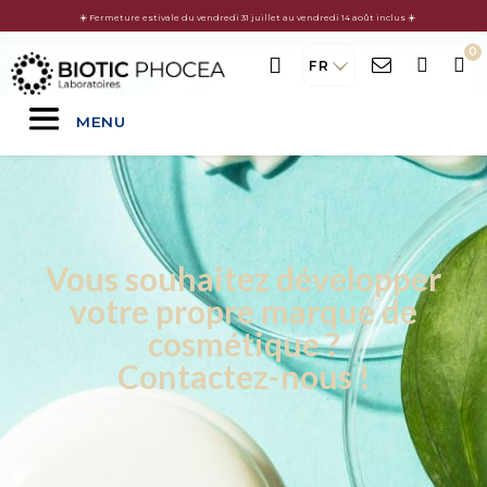
☀️ Fermeture estivale du vendredi 31 juillet au vendredi 14 août inclus ☀️
FR
MENU
Vous souhaitez développer
votre propre marque de
cosmétique ?
Contactez-nous !