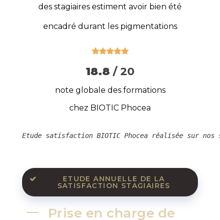
des stagiaires estiment avoir bien été
encadré durant les pigmentations





18.8
/ 20
note globale des formations
chez BIOTIC Phocea
Etude satisfaction BIOTIC Phocea réalisée sur nos 
ETUDE ANNUELLE DE LA
SATISFACTION STAGIAIRES
Prise en charge de