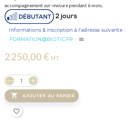
accompagnement sur-mesure pendant 6 mois.
2 jours
⚠️
Informations & inscription à l'adresse suivante :
FORMATION@BIOTIC.FR
📧
2 250,00 €
HT

AJOUTER AU PANIER
favorite_border