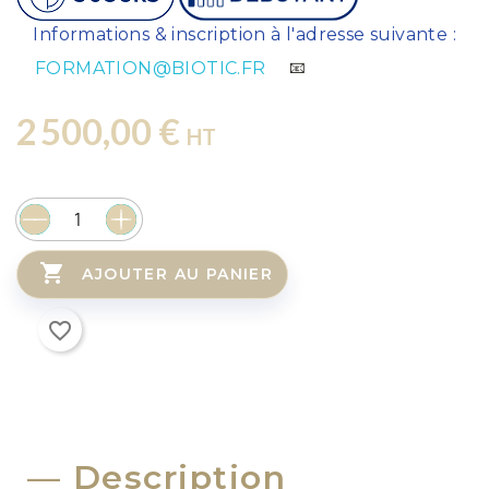
⚠️
Informations & inscription à l'adresse suivante :
FORMATION@BIOTIC.FR
📧
2 500,00 €
HT

AJOUTER AU PANIER
favorite_border
Description