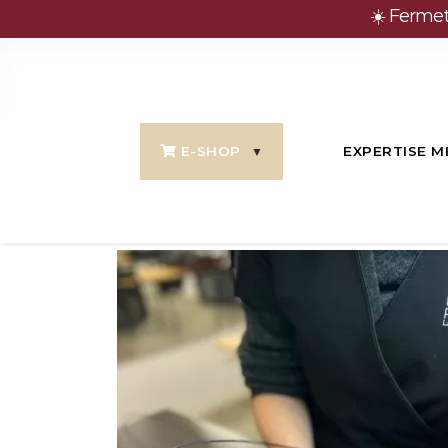
☀️ Fermet
E-SHOP
EXPERTISE M
Accueil
Boutique
Formation-En-Pre