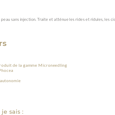
peau sans injection. Traite et atténue les rides et ridules, les c
rs
roduit de la gamme Microneedling
 Phocea
e autonomie
je sais :