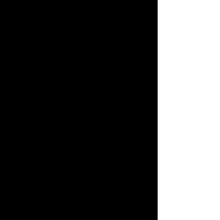
×
×
×