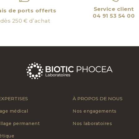
Service client
ais de ports offerts
04 91 53 54 00
dès 250 € d’achat
EXPERTISES
À PROPOS DE NOUS
age médical
Nos engagements
llage permanent
Nos laboratoires
tique