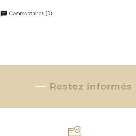
Commentaires (0)
chat
Restez informés