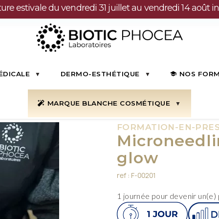
ure estivale du vendredi 31 juillet au vendredi 14 août in
ÉDICALE
DERMO-ESTHÉTIQUE
NOS FOR
sentiel
Microneedling & BB glow
MARQUE BLANCHE COSMÉTIQUE
FORMATION-EN-PRES
Microneedli
glow
ref : F-00201
1 journée pour devenir un(e)