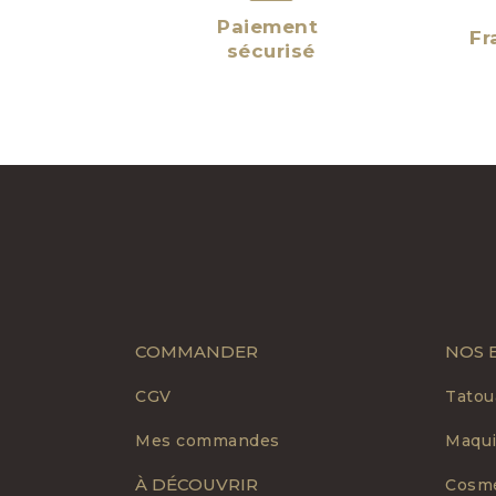
Paiement
Fr
sécurisé
COMMANDER
NOS 
CGV
Tatou
Mes commandes
Maqui
À DÉCOUVRIR
Cosmé