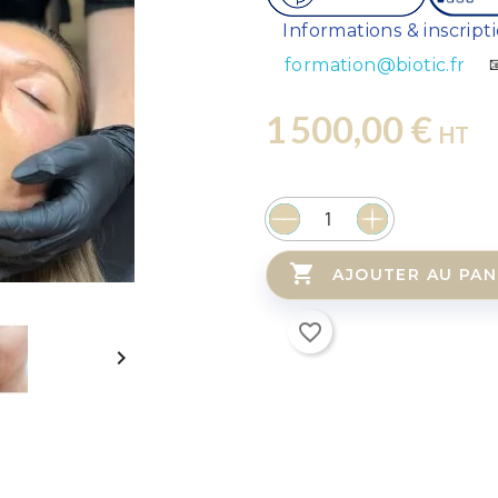
⚠️
Informations & inscripti
formation@biotic.fr

1 500,00 €
HT

AJOUTER AU PAN
favorite_border
