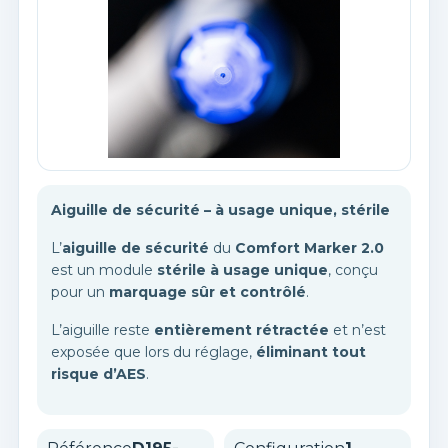
×
Vous devez être connecté pour ajouter des produits à
Ajouter à ma liste d'envies
votre liste d'envies.
add_circle_outline
Créer une nouvelle liste
Annuler
Annuler
CONNEXION
CRÉER UNE LISTE D'ENVIES
Aiguille de sécurité – à usage unique, stérile
L’
aiguille de sécurité
du
Comfort Marker 2.0
est un module
stérile à usage unique
, conçu
pour un
marquage sûr et contrôlé
.
L’aiguille reste
entièrement rétractée
et n’est
exposée que lors du réglage,
éliminant tout
risque d’AES
.