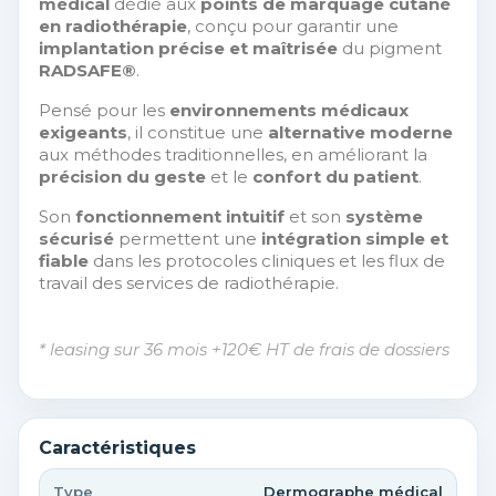
médical
dédié aux
points de marquage cutané
en radiothérapie
, conçu pour garantir une
implantation précise et maîtrisée
du pigment
RADSAFE®
.
Pensé pour les
environnements médicaux
exigeants
, il constitue une
alternative moderne
aux méthodes traditionnelles, en améliorant la
précision du geste
et le
confort du patient
.
Son
fonctionnement intuitif
et son
système
sécurisé
permettent une
intégration simple et
fiable
dans les protocoles cliniques et les flux de
travail des services de radiothérapie.
* leasing sur 36 mois +120€ HT de frais de dossiers
Caractéristiques
Type
Dermographe médical