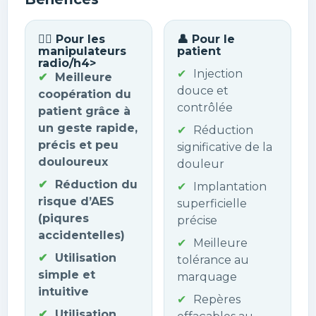
👩‍⚕️ Pour les
👤 Pour le
manipulateurs
patient
radio/h4>
Injection
Meilleure
douce et
coopération du
contrôlée
patient grâce à
un geste rapide,
Réduction
précis et peu
significative de la
douloureux
douleur
Réduction du
Implantation
risque d’AES
superficielle
(piqures
précise
accidentelles)
Meilleure
Utilisation
tolérance au
simple et
marquage
intuitive
Repères
Utilisation