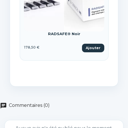
RS -
RADSAFE® Noir
178,50 €
178,5
Ajouter
chat
Commentaires (0)