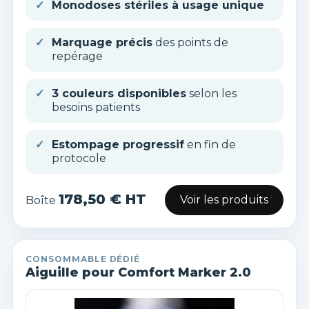
Monodoses stériles à usage unique
Marquage précis
des points de
repérage
3 couleurs disponibles
selon les
besoins patients
Estompage progressif
en fin de
protocole
178,50 € HT
Voir les produits
Boîte
×
Créer une liste d'envies
CONSOMMABLE DÉDIÉ
×
Connexion
Aiguille pour Comfort Marker 2.0
Nom de la liste d'envies