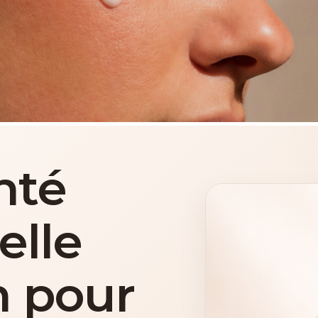
nté
elle
n pour