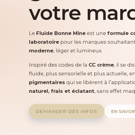
votre mar
Le
Fluide Bonne Mine
est une
formule c
laboratoire
pour les marques souhaitan
moderne
, léger et lumineux.
Inspiré des codes de la
CC crème
, il se 
fluide, plus sensorielle et plus actuelle, e
pigmentaires
qui se libèrent à l’applicat
naturel, frais et éclatant
, sans effet maq
DEMANDER DES INFOS
EN SAVOI