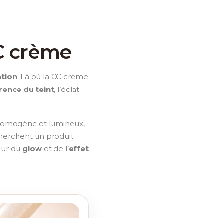
CC crème
ation
. Là où la CC crème
rence du teint
, l’éclat
s homogène et lumineux,
cherchent un produit
our du
glow
et de l’
effet