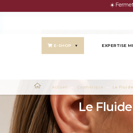
☀️ Fermet
E-SHOP
EXPERTISE M
Accueil
Cosmétique
Le Fluid
Le Fluid