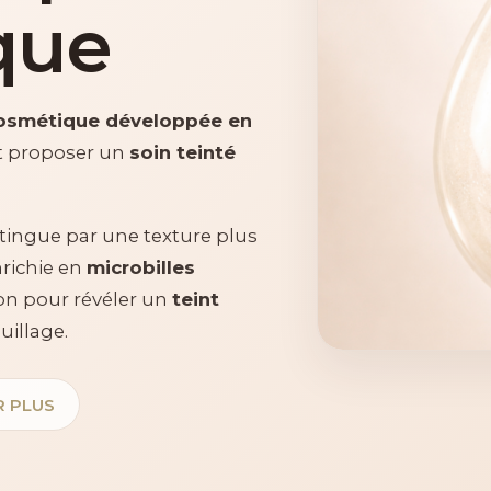
que
osmétique développée en
t proposer un
soin teinté
distingue par une texture plus
nrichie en
microbilles
ion pour révéler un
teint
uillage.
R PLUS