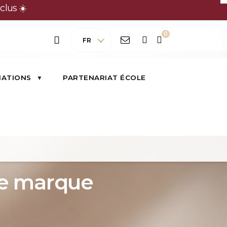
clus ☀️
FR
MATIONS
PARTENARIAT ÉCOLE
re marque