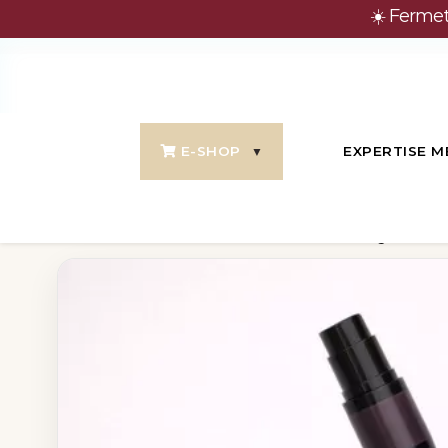
☀️ Fermet
E-SHOP
EXPERTISE M
Accueil
Boutique
Complements
Pigment - TE