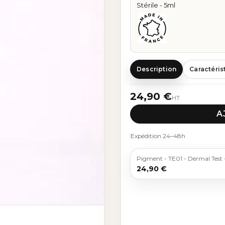
Stérile - 5ml
Description
Caractéris
24,90 €
HT
A
Expédition 24–48h
Pigment - TE01 - Dermal Test -
24,90 €