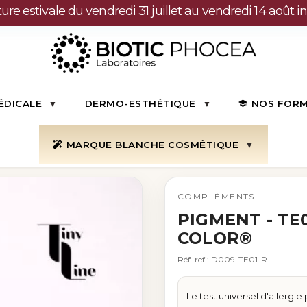
ure estivale du vendredi 31 juillet au vendredi 14 août in
ÉDICALE
DERMO-ESTHÉTIQUE
NOS FOR
MARQUE BLANCHE COSMÉTIQUE
01 - Dermal Test - Airless Color®
COMPLÉMENTS
PIGMENT - TE0
COLOR®
Réf. ref : D009-TE01-R
Le test universel d'allergi