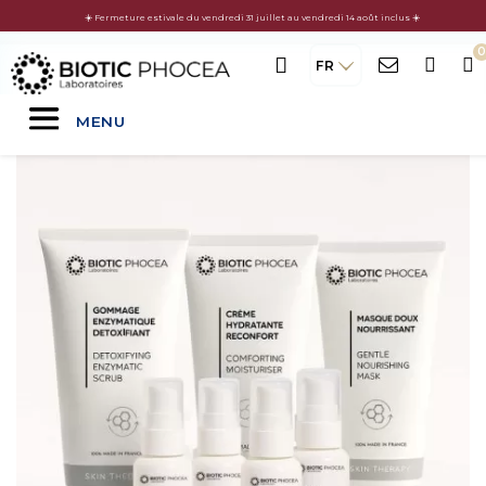
☀️ Fermeture estivale du vendredi 31 juillet au vendredi 14 août inclus ☀️
FR
MENU