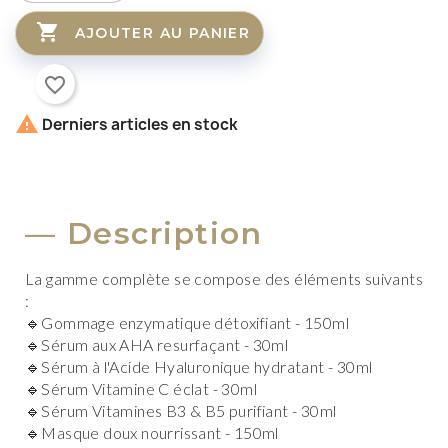

AJOUTER AU PANIER
favorite_border

Derniers articles en stock
Description
La gamme complète se compose des éléments suivants
:
🔹Gommage enzymatique détoxifiant - 150ml
🔹Sérum aux AHA resurfaçant - 30ml
🔹Sérum à l'Acide Hyaluronique hydratant - 30ml
🔹Sérum Vitamine C éclat - 30ml
🔹Sérum Vitamines B3 & B5 purifiant - 30ml
🔹Masque doux nourrissant - 150ml