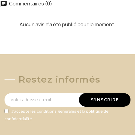
Commentaires (0)
chat
Aucun avis n'a été publié pour le moment.
Restez informés
S'INSCRIRE
J'accepte les conditions générales et la politique de
confidentialité