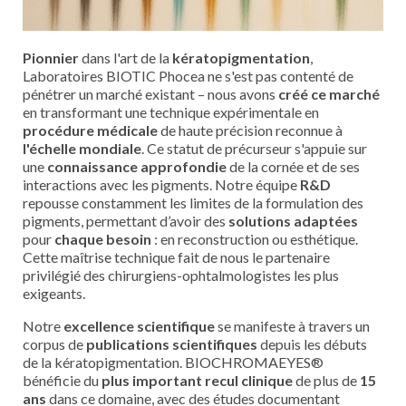
Pionnier
dans l'art de la
kératopigmentation
,
Laboratoires BIOTIC Phocea ne s'est pas contenté de
pénétrer un marché existant – nous avons
créé
ce
marché
en transformant une technique expérimentale en
procédure
médicale
de haute précision reconnue à
l'échelle
mondiale
. Ce statut de précurseur s'appuie sur
une
connaissance
approfondie
de la cornée et de ses
interactions avec les pigments. Notre équipe
R&D
repousse constamment les limites de la formulation des
pigments, permettant d’avoir des
solutions
adaptées
pour
chaque
besoin
: en reconstruction ou esthétique.
Cette maîtrise technique fait de nous le partenaire
privilégié des chirurgiens-ophtalmologistes les plus
exigeants.
Notre
excellence
scientifique
se manifeste à travers un
corpus de
publications
scientifiques
depuis les débuts
de la kératopigmentation. BIOCHROMAEYES®
bénéficie du
plus
important
recul
clinique
de plus de
15
ans
dans ce domaine, avec des études documentant