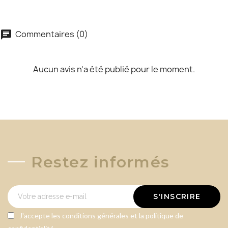
Commentaires (0)
chat
Aucun avis n'a été publié pour le moment.
Restez informés
S'INSCRIRE
J'accepte les conditions générales et la politique de