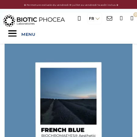
☀️ Fermeture estivale du vendredi 31 juillet au vendredi 14 août inclus ☀️
FR
MENU