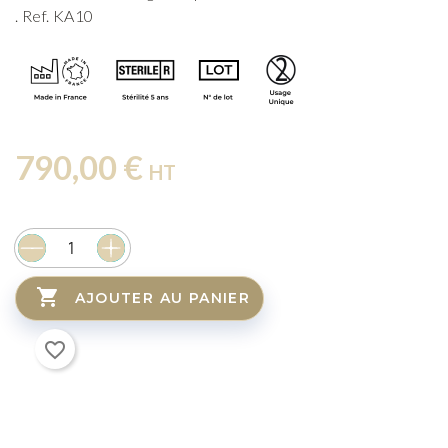
. Ref. KA10
790,00 €
HT

AJOUTER AU PANIER
favorite_border