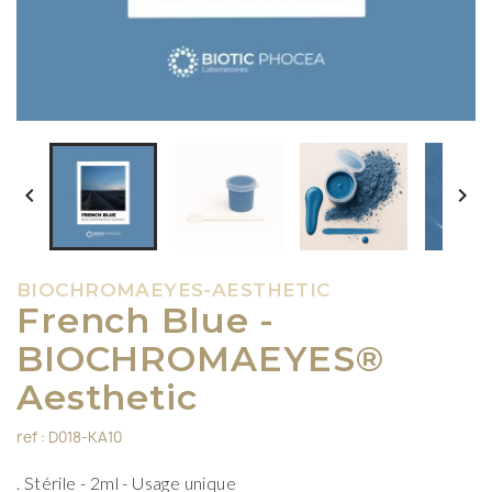


BIOCHROMAEYES-AESTHETIC
French Blue -
BIOCHROMAEYES®
Aesthetic
ref : D018-KA10
. Stérile - 2ml - Usage unique