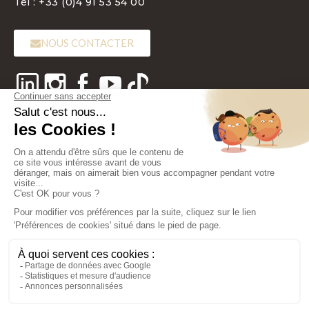
Tél : +33 (0)4 91 53 54 00
NOUS CONTACTER
LANGUE
FR
Copyright 2022 - Laboratoires BIOTIC Phocea - Tous droits réservés
Nos emballages/produits peuvent faire l’objet d’une consigne de tri.
Consignes de tri
Plan de site
Mentions légales