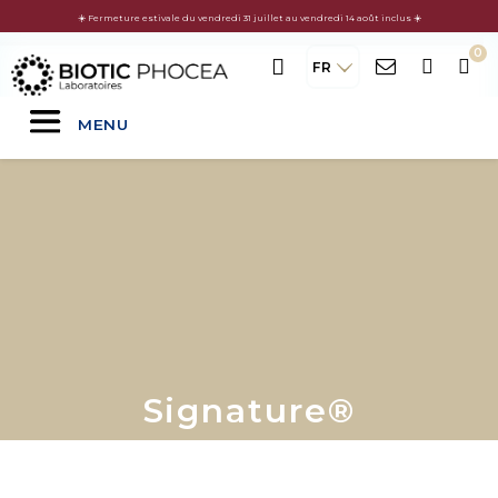
☀️ Fermeture estivale du vendredi 31 juillet au vendredi 14 août inclus ☀️
FR
MENU
Signature®