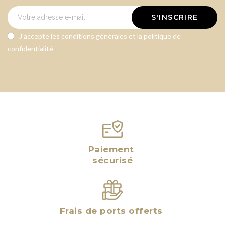
S'INSCRIRE
J'accepte les conditions générales et la politique de
confidentialité
×
Créer une liste d'envies
×
×
((modalTitle))
Connexion
Nom de la liste d'envies
×
((confirmMessage))
Vous devez être connecté pour ajouter des produits
Ajouter à ma liste d'envies
à votre liste d'envies.
Créer une nouvelle liste
add_circle_outline
((cancelText))
Annuler
Annuler
Paiement
CONNEXION
((MODALDELETETEXT))
sécurisé
CRÉER UNE LISTE D'ENVIES
Frais de ports offerts